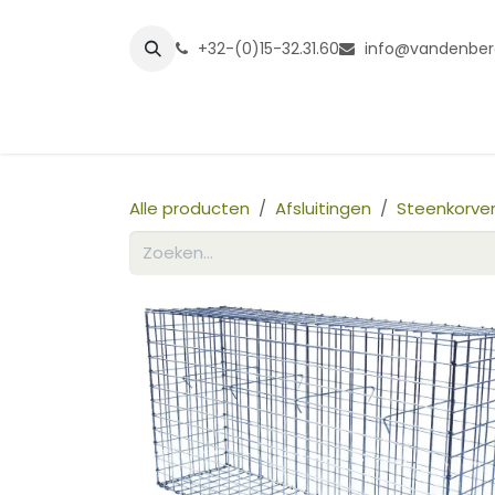
Overslaan naar inhoud
+32-(0)15-32.31.60
info@vandenber
Startpagina
Shop
Grasmatt
Alle producten
Afsluitingen
Steenkorve