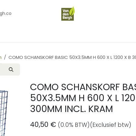
gh.co
en
Contact
Over Ons
n
COMO SCHANSKORF BASIC 50X3.5MM H 600 X L 1200 X B 3
COMO SCHANSKORF BA
50X3.5MM H 600 X L 120
300MM INCL. KRAM
40,50
€
(0.0% BTW)
(Exclusief btw)