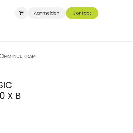
Aanmelden
Contact
00MM INCL. KRAM
SIC
0 X B