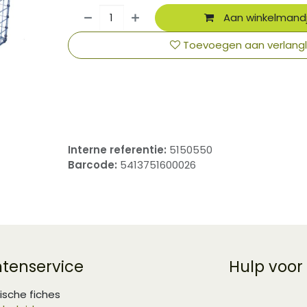
Aan winkelmand
Toevoegen aan verlangli
​
Interne referentie:
5150550
Barcode:
5413751600026
ntenservice
Hulp voor
ische fiches