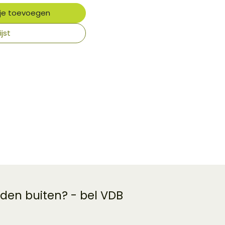
je toevoegen
jst
 den buiten? - bel VDB