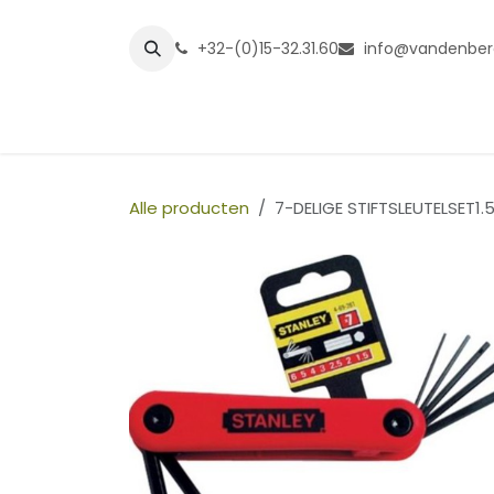
Overslaan naar inhoud
+32-(0)15-32.31.60
info@vandenber
Startpagina
Shop
Grasmatt
Alle producten
7-DELIGE STIFTSLEUTELSET1.