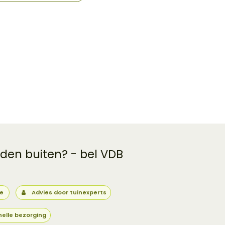
 den buiten? - bel VDB
ie
Advies door tuinexperts
nelle bezorging