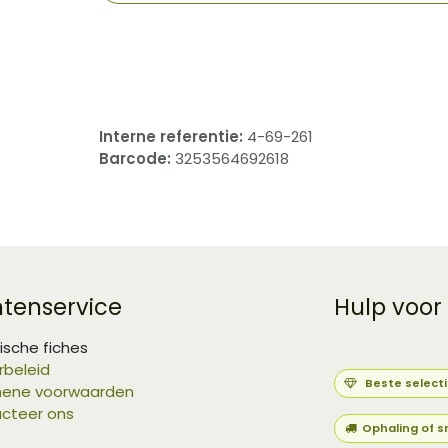
​
Interne referentie:
4-69-261
Barcode:
3253564692618
ntenservice
Hulp voor
ische fiches
rbeleid
Beste select
ene voorwaarden
cteer ons
Ophaling of s