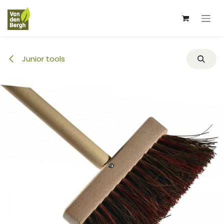
Overslaan naar inhoud
Junior tools