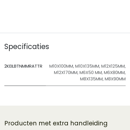
​
Specificaties
2KEILBTNMMRATTR
M10X100MM
,
M10X135MM
,
M12X125MM
,
M12X170MM
,
M6X50 MM
,
M6X80MM
,
M8X135MM
,
M8X90MM
Producten met extra handleiding