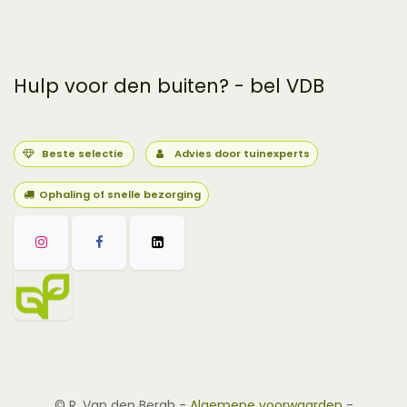
Hulp voor den buiten? - bel VDB
Beste selectie
Advies door tuinexperts
Ophaling of snelle bezorging
©
R. Van den Bergh
-
Algemene voorwaarden
-