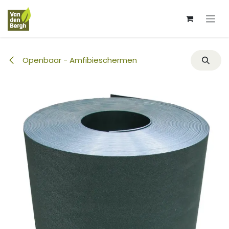
Overslaan naar inhoud
Openbaar - Amfibieschermen