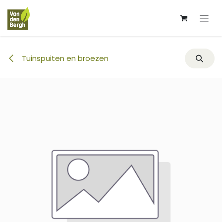
Overslaan naar inhoud
Tuinspuiten en broezen