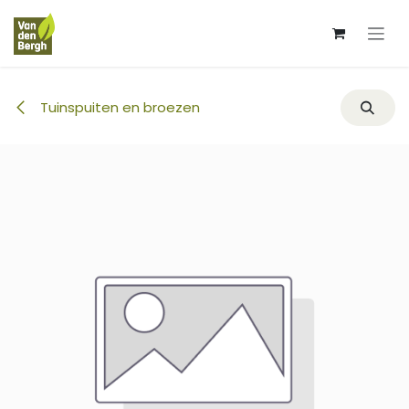
Overslaan naar inhoud
Tuinspuiten en broezen