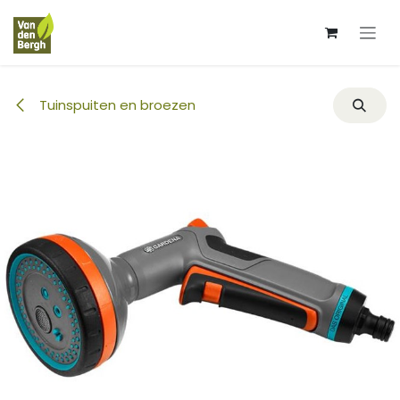
Overslaan naar inhoud
Tuinspuiten en broezen