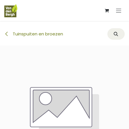
Overslaan naar inhoud
Tuinspuiten en broezen