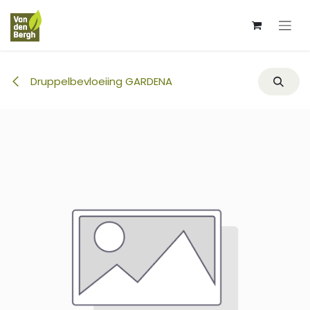
Overslaan naar inhoud
Druppelbevloeiing GARDENA