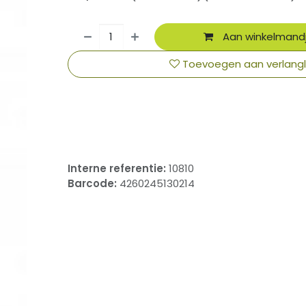
Aan winkelmand
Toevoegen aan verlangli
​
Interne referentie:
10810
Barcode:
4260245130214