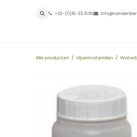
Overslaan naar inhoud
+32-(0)15-32.31.60
info@vandenber
Startpagina
Shop
Grasmatt
Alle producten
Vijvermaterialen
Waterb