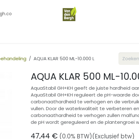
gh.co
en
Contact
Over Ons
ehandeling
AQUA KLAR 500 ML-10.000 L
AQUA KLAR 500 ML-10.0
AquaStabil GH+KH geeft de juiste hardheid aan
AquaStabil GH+KH reguleert de pH-waarde do
carbonaathardheid te verhogen en de verbruik
vullen. Door de waterkwaliteit te verbeteren e
carbonaathardheid te verhogen zullen malfun
de pH wordt gereguleerd en de plantengroei w
47,44
€
(0.0% BTW)
(Exclusief btw)