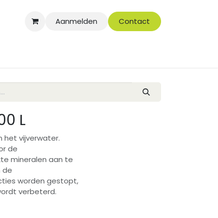
Aanmelden
Contact
00 L
 het vijverwater.
or de
te mineralen aan te
n de
cties worden gestopt,
ordt verbeterd.