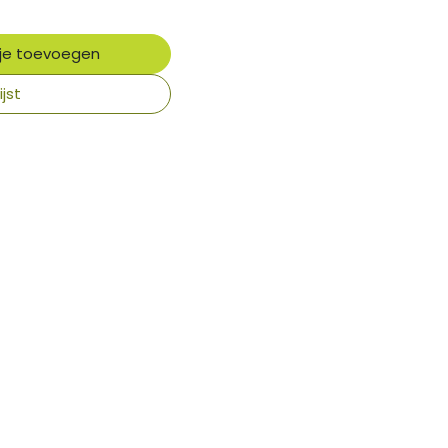
je toevoegen
jst