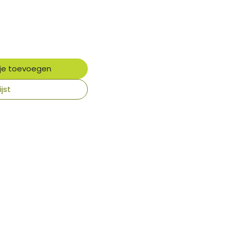
je toevoegen
jst