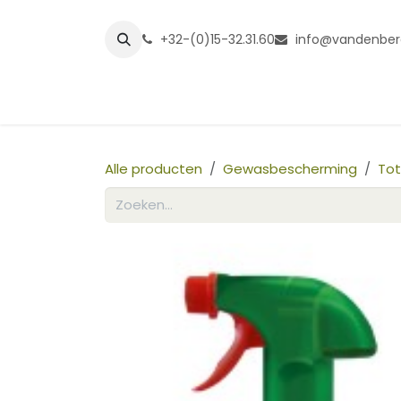
Overslaan naar inhoud
+32-(0)15-32.31.60
info@vandenber
Startpagina
Shop
Grasmatt
Alle producten
Gewasbescherming
Tot