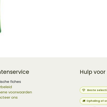
ntenservice
Hulp voor
ische fiches
rbeleid
Beste select
ene voorwaarden
cteer ons
Ophaling of s