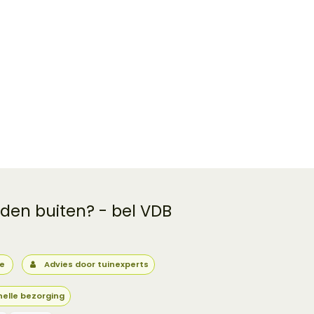
 den buiten? - bel VDB
ie
Advies door tuinexperts
nelle bezorging