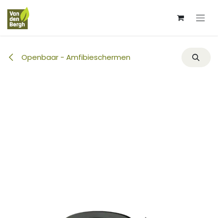
Overslaan naar inhoud
Openbaar - Amfibieschermen