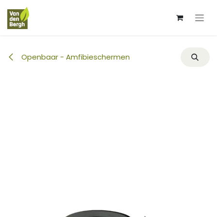
Overslaan naar inhoud
Openbaar - Amfibieschermen