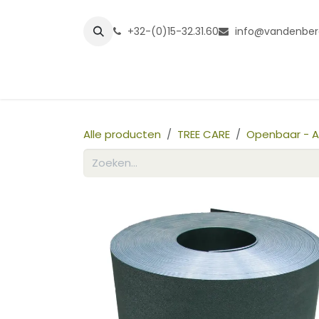
Overslaan naar inhoud
+32-(0)15-32.31.60
info@vandenber
Startpagina
Shop
Grasmatt
Alle producten
TREE CARE
Openbaar - 