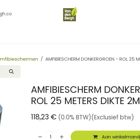
gh.co
en
Contact
Over Ons
Amfibieschermen
AMFIBIESCHERM DONKERGROEN - ROL 25 M
AMFIBIESCHERM DONKE
ROL 25 METERS DIKTE 2
118,23
€
(0.0% BTW)
(Exclusief btw)
Aan winkelmand