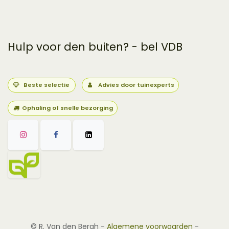
Hulp voor den buiten? - bel VDB
Beste selectie
Advies door tuinexperts
Ophaling of snelle bezorging
©
R. Van den Bergh
-
Algemene voorwaarden
-