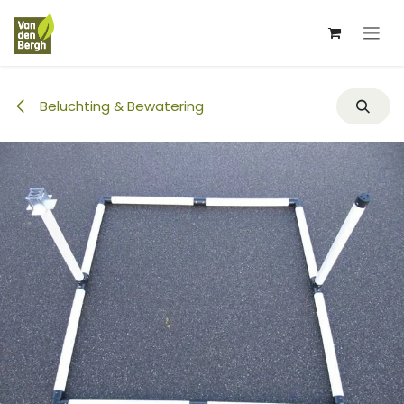
Overslaan naar inhoud
Beluchting & Bewatering