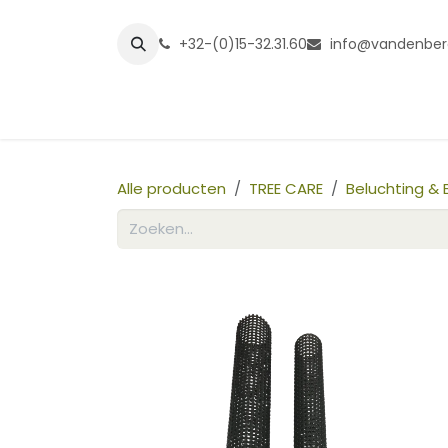
Overslaan naar inhoud
+32-(0)15-32.31.60
info@vandenber
Startpagina
Shop
Grasmatt
Alle producten
TREE CARE
Beluchting &