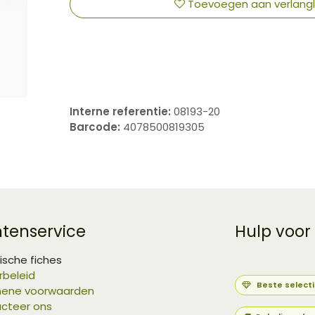
Toevoegen aan verlangli
​
Interne referentie:
08193-20
Barcode:
4078500819305
ntenservice
Hulp voor
ische fiches
rbeleid
Beste select
ene voorwaarden
cteer ons