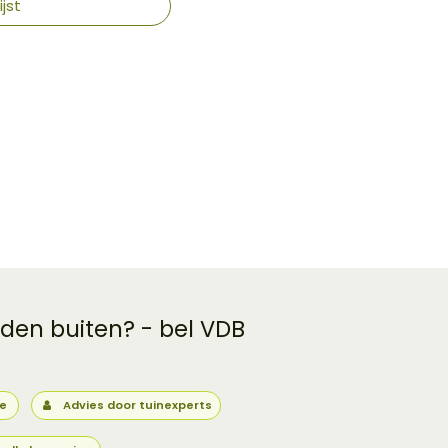
jst
 den buiten? - bel VDB
ie
Advies door tuinexperts