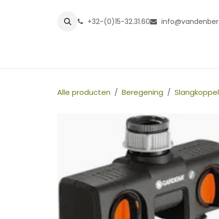
Overslaan naar inhoud
+32-(0)15-32.31.60
info@vandenber
Startpagina
Shop
Grasmatt
Alle producten
Beregening
Slangkoppel