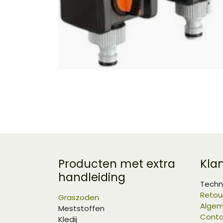
Producten met extra
Kla
handleiding
Techn
Retou
Graszoden
Algem
Meststoffen
Conta
Kledij