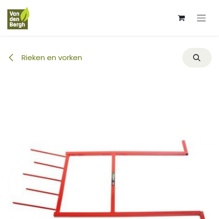
Overslaan naar inhoud
Rieken en vorken