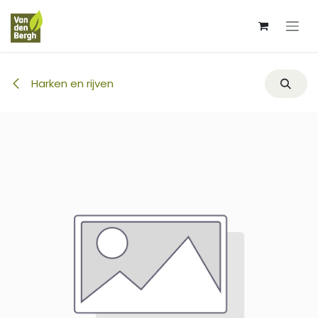
Overslaan naar inhoud
Harken en rijven