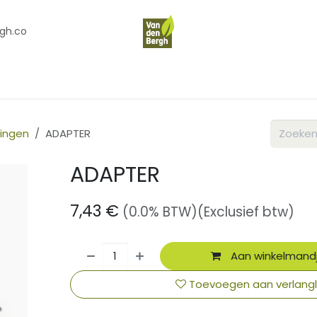
gh.co
en
Contact
Over Ons
ingen
ADAPTER
ADAPTER
7,43
€
(0.0% BTW)
(Exclusief btw)
Aan winkelmand
Toevoegen aan verlangli