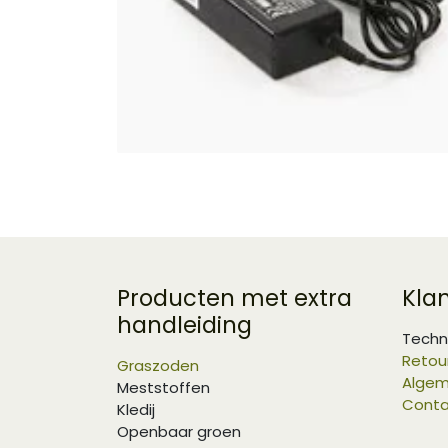
Producten met extra
Kla
handleiding
Techn
Retou
Graszoden
Algem
Meststoffen
Conta
Kledij
Openbaar groen