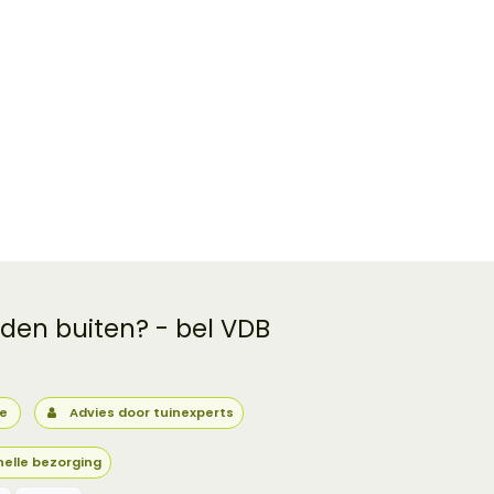
 den buiten? - bel VDB
ie
Advies door tuinexperts
nelle bezorging