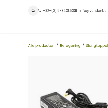
Overslaan naar inhoud
+32-(0)15-32.31.60
info@vandenber
Startpagina
Shop
Grasmatt
Alle producten
Beregening
Slangkoppel