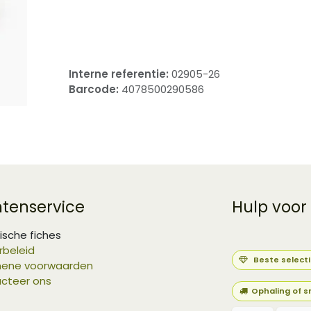
​
Interne referentie:
02905-26
Barcode:
4078500290586
ntenservice
Hulp voor
ische fiches
rbeleid
Beste select
ene voorwaarden
cteer ons
Ophaling of s