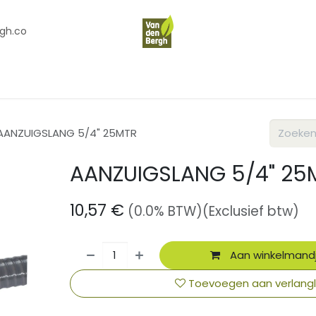
gh.co
en
Contact
Over Ons
AANZUIGSLANG 5/4" 25MTR
AANZUIGSLANG 5/4" 25
10,57
€
(0.0% BTW)
(Exclusief btw)
Aan winkelmand
Toevoegen aan verlangli