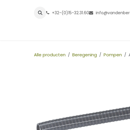
Overslaan naar inhoud
+32-(0)15-32.31.60
info@vandenber
Startpagina
Shop
Grasmatt
Alle producten
Beregening
Pompen