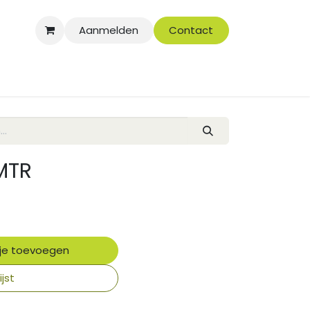
Aanmelden
Contact
MTR
je toevoegen
jst