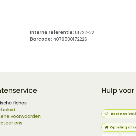
​
Interne referentie:
01722-22
Barcode:
4078500172226
ntenservice
Hulp voor
ische fiches
rbeleid
Beste select
ene voorwaarden
cteer ons
Ophaling of s