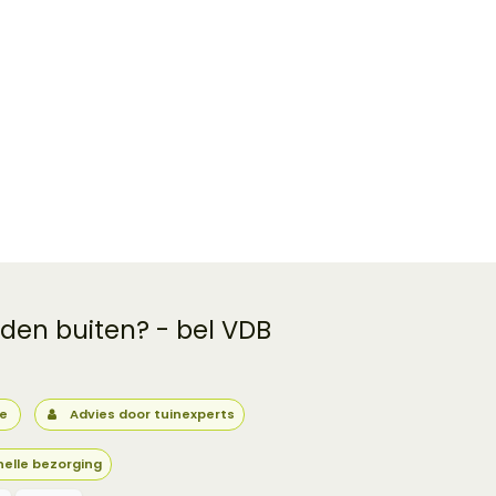
 den buiten? - bel VDB
ie
Advies door tuinexperts
nelle bezorging